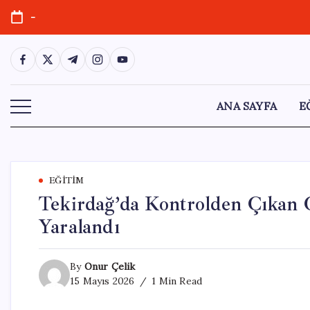
Skip
-
to
content
https://www.facebook.com/
https://twitter.com/
https://t.me/
https://www.instagram.com/
https://youtube.com/
ANA SAYFA
E
EĞITIM
Tekirdağ’da Kontrolden Çıkan 
Yaralandı
By
Onur Çelik
15 Mayıs 2026
1 Min Read