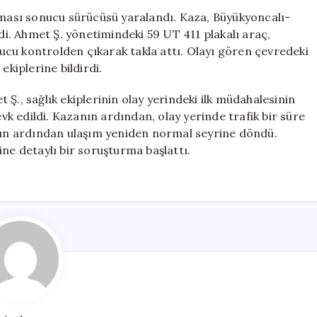
Takla
atması sonucu sürücüsü yaralandı. Kaza, Büyükyoncalı-
Attı,
. Ahmet Ş. yönetimindeki 59 UT 411 plakalı araç,
Sürücü
cu kontrolden çıkarak takla attı. Olayı gören çevredeki
Yaralandı
ekiplerine bildirdi.
için
Ş., sağlık ekiplerinin olay yerindeki ilk müdahalesinin
 edildi. Kazanın ardından, olay yerinde trafik bir süre
ının ardından ulaşım yeniden normal seyrine döndü.
ine detaylı bir soruşturma başlattı.