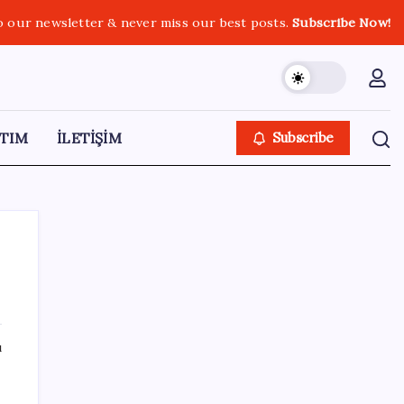
o our newsletter & never miss our best posts.
Subscribe Now!
TIM
İLETİŞİM
Subscribe
SON YAZILAR
ı
Tüm dünyaya ‘tatil daveti’