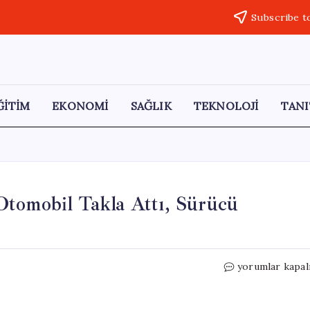
Subscribe t
ĞİTİM
EKONOMİ
SAĞLIK
TEKNOLOJİ
TANI
Otomobil Takla Attı, Sürücü
Tekirdağ’da
yorumlar kapal
Kontrolden
Çıkan
Otomobil