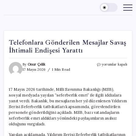
Skip
to
content
Telefonlara Gönderilen Mesajlar Savaş
İhtimali Endişesi Yarattı
Telefonlara
By
Onur Çelik
yorumlar kapalı
Gönderilen
17 Mayıs 2026
1 Min Read
Mesajlar
Savaş
İhtimali
17 Mayıs 2026 tarihinde, Milli Savunma Bakanlığı (MSB),
Endişesi
sosyal medyada yayılan “seferberlik emri” ile ilgili iddialara
Yarattı
için
yanıt verdi. Bakanlık, bu mesajların her yıl düzenlenen Yıldırım
Serisi Seferberlik tatbikatları kapsamında, görevlendirilen
personele gönderildiğini açıkladı. MSB, bazı vatandaşların
seferberlik emri aldıkları yönündeki paylaşımların asılsız
olduğunu vurguladı.
Yapılan açıklamada, Yıldırım Serisi Seferberlik tatbikatlarının