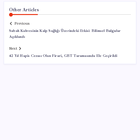
Other Articles
Previous
Sabah Kahvesinin Kalp Sağlığı Üzerindeki Etkisi: Bilimsel Bulgular
Açıklandı
Next
42 Yıl Hapis Cezası Olan Firari, GBT Taramasında Ele Geçirildi
SON YAZILAR
Tüm dünyaya ‘tatil daveti’