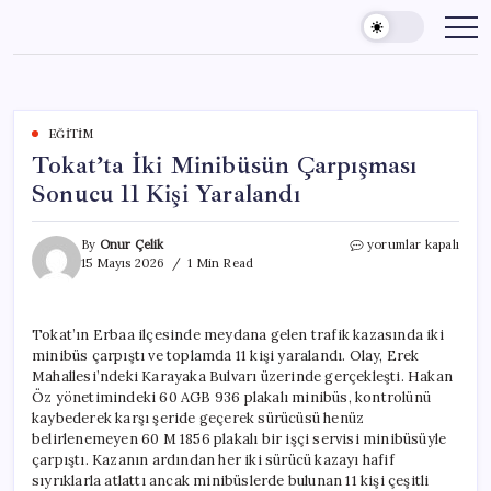
Skip
to
content
EĞITIM
Tokat’ta İki Minibüsün Çarpışması
Sonucu 11 Kişi Yaralandı
Tokat’ta
By
Onur Çelik
yorumlar kapalı
İki
15 Mayıs 2026
1 Min Read
Minibüsün
Çarpışması
Sonucu
Tokat’ın Erbaa ilçesinde meydana gelen trafik kazasında iki
11
minibüs çarpıştı ve toplamda 11 kişi yaralandı. Olay, Erek
Kişi
Yaralandı
Mahallesi’ndeki Karayaka Bulvarı üzerinde gerçekleşti. Hakan
için
Öz yönetimindeki 60 AGB 936 plakalı minibüs, kontrolünü
kaybederek karşı şeride geçerek sürücüsü henüz
belirlenemeyen 60 M 1856 plakalı bir işçi servisi minibüsüyle
çarpıştı. Kazanın ardından her iki sürücü kazayı hafif
sıyrıklarla atlattı ancak minibüslerde bulunan 11 kişi çeşitli