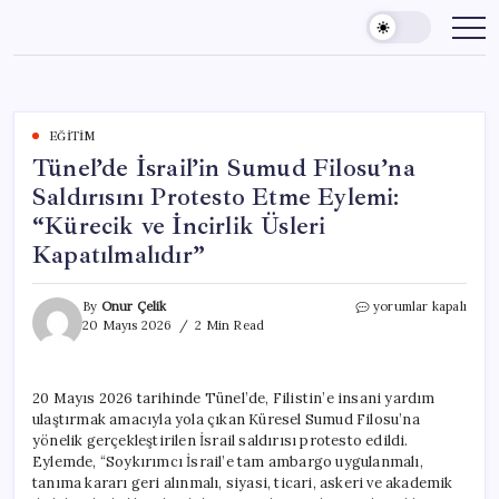
Skip
to
content
EĞITIM
Tünel’de İsrail’in Sumud Filosu’na
Saldırısını Protesto Etme Eylemi:
“Kürecik ve İncirlik Üsleri
Kapatılmalıdır”
Tünel’de
By
Onur Çelik
yorumlar kapalı
İsrail’in
20 Mayıs 2026
2 Min Read
Sumud
Filosu’na
Saldırısını
20 Mayıs 2026 tarihinde Tünel’de, Filistin’e insani yardım
Protesto
ulaştırmak amacıyla yola çıkan Küresel Sumud Filosu’na
Etme
Eylemi:
yönelik gerçekleştirilen İsrail saldırısı protesto edildi.
“Kürecik
Eylemde, “Soykırımcı İsrail’e tam ambargo uygulanmalı,
ve
tanıma kararı geri alınmalı, siyasi, ticari, askeri ve akademik
İncirlik