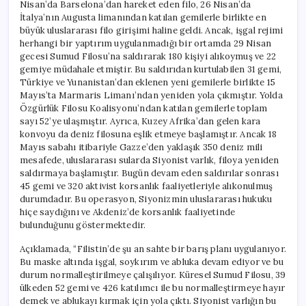
Nisan’da Barselona’dan hareket eden filo, 26 Nisan’da
İtalya’nın Augusta limanından katılan gemilerle birlikte en
büyük uluslararası filo girişimi haline geldi. Ancak, işgal rejimi
herhangi bir yaptırım uygulanmadığı bir ortamda 29 Nisan
gecesi Sumud Filosu’na saldırarak 180 kişiyi alıkoymuş ve 22
gemiye müdahale etmiştir. Bu saldırıdan kurtulabilen 31 gemi,
Türkiye ve Yunanistan’dan eklenen yeni gemilerle birlikte 15
Mayıs’ta Marmaris Limanı’ndan yeniden yola çıkmıştır. Yolda
Özgürlük Filosu Koalisyonu’ndan katılan gemilerle toplam
sayı 52’ye ulaşmıştır. Ayrıca, Kuzey Afrika’dan gelen kara
konvoyu da deniz filosuna eşlik etmeye başlamıştır. Ancak 18
Mayıs sabahı itibariyle Gazze’den yaklaşık 350 deniz mili
mesafede, uluslararası sularda Siyonist varlık, filoya yeniden
saldırmaya başlamıştır. Bugün devam eden saldırılar sonrası
45 gemi ve 320 aktivist korsanlık faaliyetleriyle alıkonulmuş
durumdadır. Bu operasyon, Siyonizmin uluslararası hukuku
hiçe saydığını ve Akdeniz’de korsanlık faaliyetinde
bulunduğunu göstermektedir.
Açıklamada, “Filistin’de şu an sahte bir barış planı uygulanıyor.
Bu maske altında işgal, soykırım ve abluka devam ediyor ve bu
durum normalleştirilmeye çalışılıyor. Küresel Sumud Filosu, 39
ülkeden 52 gemi ve 426 katılımcı ile bu normalleştirmeye hayır
demek ve ablukayı kırmak için yola çıktı. Siyonist varlığın bu