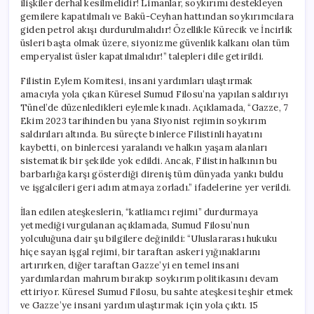
ilişkiler derhal kesilmelidir! Limanlar, soykırımı destekleyen
Üsleri
gemilere kapatılmalı ve Bakü-Ceyhan hattından soykırımcılara
Kapatılmalıdır”
giden petrol akışı durdurulmalıdır! Özellikle Kürecik ve İncirlik
için
üsleri başta olmak üzere, siyonizme güvenlik kalkanı olan tüm
emperyalist üsler kapatılmalıdır!” talepleri dile getirildi.
Filistin Eylem Komitesi, insani yardımları ulaştırmak
amacıyla yola çıkan Küresel Sumud Filosu’na yapılan saldırıyı
Tünel’de düzenledikleri eylemle kınadı. Açıklamada, “Gazze, 7
Ekim 2023 tarihinden bu yana Siyonist rejimin soykırım
saldırıları altında. Bu süreçte binlerce Filistinli hayatını
kaybetti, on binlercesi yaralandı ve halkın yaşam alanları
sistematik bir şekilde yok edildi. Ancak, Filistin halkının bu
barbarlığa karşı gösterdiği direniş tüm dünyada yankı buldu
ve işgalcileri geri adım atmaya zorladı.” ifadelerine yer verildi.
İlan edilen ateşkeslerin, “katliamcı rejimi” durdurmaya
yetmediği vurgulanan açıklamada, Sumud Filosu’nun
yolculuğuna dair şu bilgilere değinildi: “Uluslararası hukuku
hiçe sayan işgal rejimi, bir taraftan askeri yığınaklarını
artırırken, diğer taraftan Gazze’yi en temel insani
yardımlardan mahrum bırakıp soykırım politikasını devam
ettiriyor. Küresel Sumud Filosu, bu sahte ateşkesi teşhir etmek
ve Gazze’ye insani yardım ulaştırmak için yola çıktı. 15