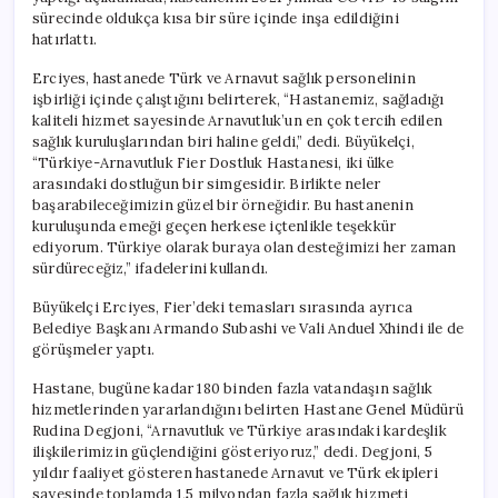
sürecinde oldukça kısa bir süre içinde inşa edildiğini
hatırlattı.
Erciyes, hastanede Türk ve Arnavut sağlık personelinin
işbirliği içinde çalıştığını belirterek, “Hastanemiz, sağladığı
kaliteli hizmet sayesinde Arnavutluk’un en çok tercih edilen
sağlık kuruluşlarından biri haline geldi,” dedi. Büyükelçi,
“Türkiye-Arnavutluk Fier Dostluk Hastanesi, iki ülke
arasındaki dostluğun bir simgesidir. Birlikte neler
başarabileceğimizin güzel bir örneğidir. Bu hastanenin
kuruluşunda emeği geçen herkese içtenlikle teşekkür
ediyorum. Türkiye olarak buraya olan desteğimizi her zaman
sürdüreceğiz,” ifadelerini kullandı.
Büyükelçi Erciyes, Fier’deki temasları sırasında ayrıca
Belediye Başkanı Armando Subashi ve Vali Anduel Xhindi ile de
görüşmeler yaptı.
Hastane, bugüne kadar 180 binden fazla vatandaşın sağlık
hizmetlerinden yararlandığını belirten Hastane Genel Müdürü
Rudina Degjoni, “Arnavutluk ve Türkiye arasındaki kardeşlik
ilişkilerimizin güçlendiğini gösteriyoruz,” dedi. Degjoni, 5
yıldır faaliyet gösteren hastanede Arnavut ve Türk ekipleri
sayesinde toplamda 1,5 milyondan fazla sağlık hizmeti