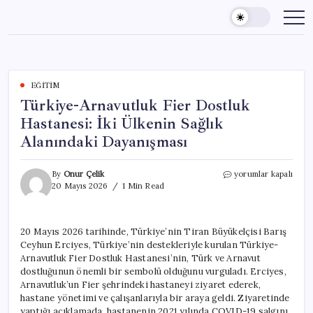
Skip
to
content
EĞITIM
Türkiye-Arnavutluk Fier Dostluk
Hastanesi: İki Ülkenin Sağlık
Alanındaki Dayanışması
Türkiye-
By
Onur Çelik
yorumlar kapalı
Arnavutluk
20 Mayıs 2026
1 Min Read
Fier
Dostluk
Hastanesi:
20 Mayıs 2026 tarihinde, Türkiye’nin Tiran Büyükelçisi Barış
İki
Ceyhun Erciyes, Türkiye’nin destekleriyle kurulan Türkiye-
Ülkenin
Sağlık
Arnavutluk Fier Dostluk Hastanesi’nin, Türk ve Arnavut
Alanındaki
dostluğunun önemli bir sembolü olduğunu vurguladı. Erciyes,
Dayanışması
Arnavutluk’un Fier şehrindeki hastaneyi ziyaret ederek,
için
hastane yönetimi ve çalışanlarıyla bir araya geldi. Ziyaretinde
yaptığı açıklamada, hastanenin 2021 yılında COVID-19 salgını