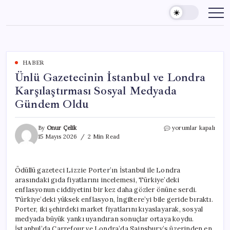
Skip
to
content
HABER
Ünlü Gazetecinin İstanbul ve Londra
Karşılaştırması Sosyal Medyada
Gündem Oldu
Ünlü
By
Onur Çelik
yorumlar kapalı
Gazetecinin
15 Mayıs 2026
2 Min Read
İstanbul
ve
Londra
Ödüllü gazeteci Lizzie Porter’ın İstanbul ile Londra
Karşılaştırması
arasındaki gıda fiyatlarını incelemesi, Türkiye’deki
Sosyal
Medyada
enflasyonun ciddiyetini bir kez daha gözler önüne serdi.
Gündem
Türkiye’deki yüksek enflasyon, İngiltere’yi bile geride bıraktı.
Oldu
Porter, iki şehirdeki market fiyatlarını kıyaslayarak, sosyal
için
medyada büyük yankı uyandıran sonuçlar ortaya koydu.
İstanbul’da Carrefour ve Londra’da Sainsbury’s üzerinden en