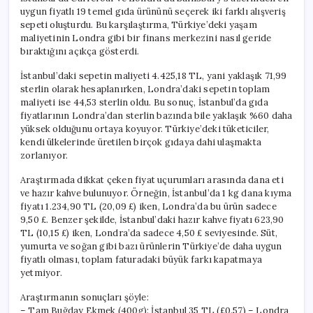
uygun fiyatlı 19 temel gıda ürününü seçerek iki farklı alışveriş
sepeti oluşturdu. Bu karşılaştırma, Türkiye’deki yaşam
maliyetinin Londra gibi bir finans merkezini nasıl geride
bıraktığını açıkça gösterdi.
İstanbul’daki sepetin maliyeti 4.425,18 TL, yani yaklaşık 71,99
sterlin olarak hesaplanırken, Londra’daki sepetin toplam
maliyeti ise 44,53 sterlin oldu. Bu sonuç, İstanbul’da gıda
fiyatlarının Londra’dan sterlin bazında bile yaklaşık %60 daha
yüksek olduğunu ortaya koyuyor. Türkiye’deki tüketiciler,
kendi ülkelerinde üretilen birçok gıdaya dahi ulaşmakta
zorlanıyor.
Araştırmada dikkat çeken fiyat uçurumları arasında dana eti
ve hazır kahve bulunuyor. Örneğin, İstanbul’da 1 kg dana kıyma
fiyatı 1.234,90 TL (20,09 £) iken, Londra’da bu ürün sadece
9,50 £. Benzer şekilde, İstanbul’daki hazır kahve fiyatı 623,90
TL (10,15 £) iken, Londra’da sadece 4,50 £ seviyesinde. Süt,
yumurta ve soğan gibi bazı ürünlerin Türkiye’de daha uygun
fiyatlı olması, toplam faturadaki büyük farkı kapatmaya
yetmiyor.
Araştırmanın sonuçları şöyle:
– Tam Buğday Ekmek (400g): İstanbul 35 TL (£0.57) – Londra