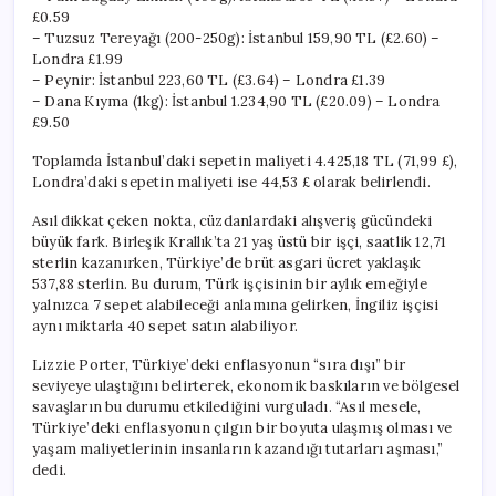
£0.59
– Tuzsuz Tereyağı (200-250g): İstanbul 159,90 TL (£2.60) –
Londra £1.99
– Peynir: İstanbul 223,60 TL (£3.64) – Londra £1.39
– Dana Kıyma (1kg): İstanbul 1.234,90 TL (£20.09) – Londra
£9.50
Toplamda İstanbul’daki sepetin maliyeti 4.425,18 TL (71,99 £),
Londra’daki sepetin maliyeti ise 44,53 £ olarak belirlendi.
Asıl dikkat çeken nokta, cüzdanlardaki alışveriş gücündeki
büyük fark. Birleşik Krallık’ta 21 yaş üstü bir işçi, saatlik 12,71
sterlin kazanırken, Türkiye’de brüt asgari ücret yaklaşık
537,88 sterlin. Bu durum, Türk işçisinin bir aylık emeğiyle
yalnızca 7 sepet alabileceği anlamına gelirken, İngiliz işçisi
aynı miktarla 40 sepet satın alabiliyor.
Lizzie Porter, Türkiye’deki enflasyonun “sıra dışı” bir
seviyeye ulaştığını belirterek, ekonomik baskıların ve bölgesel
savaşların bu durumu etkilediğini vurguladı. “Asıl mesele,
Türkiye’deki enflasyonun çılgın bir boyuta ulaşmış olması ve
yaşam maliyetlerinin insanların kazandığı tutarları aşması,”
dedi.