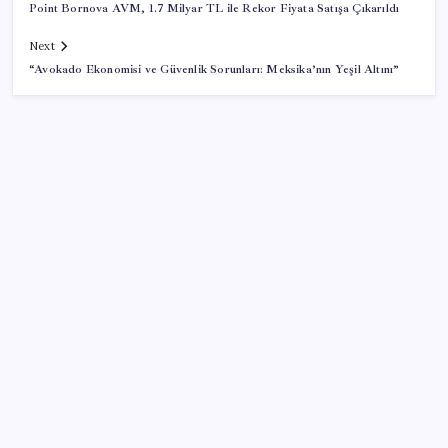
Point Bornova AVM, 1.7 Milyar TL ile Rekor Fiyata Satışa Çıkarıldı
Next
“Avokado Ekonomisi ve Güvenlik Sorunları: Meksika’nın Yeşil Altını”
SON YAZILAR
Tüm dünyaya ‘tatil daveti’
Pixel Telefonlara Yapay Zeka Destekli Saat
Tasarımları Geliyor
Citi, üçüncü çeyrek petrol tahminini yükseltti