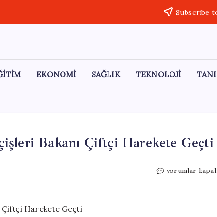
Subscribe t
ĞİTİM
EKONOMİ
SAĞLIK
TEKNOLOJİ
TANI
şleri Bakanı Çiftçi Harekete Geçti
Uygur
yorumlar kapal
Türkü
Anneye
Destek:
İçişleri