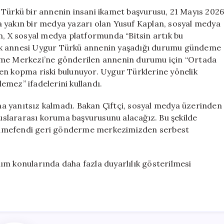
Bakanı
 Türkü bir annenin insani ikamet başvurusu, 21 Mayıs 202
Çiftçi
ara yakın bir medya yazarı olan Yusuf Kaplan, sosyal medya
Harekete
n, X sosyal medya platformunda “Bitsin artık bu
Geçti
için
çocuk annesi Uygur Türkü annenin yaşadığı durumu gündeme
erme Merkezi’ne gönderilen annenin durumu için “Ortada
en kopma riski bulunuyor. Uygur Türklerine yönelik
lemez” ifadelerini kullandı.
ına yanıtsız kalmadı. Bakan Çiftçi, sosyal medya üzerinden
uluslararası koruma başvurusunu alacağız. Bu şekilde
nımefendi geri gönderme merkezimizden serbest
ım konularında daha fazla duyarlılık gösterilmesi