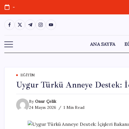
Skip
-
to
content
https://www.facebook.com/
https://twitter.com/
https://t.me/
https://www.instagram.com/
https://youtube.com/
ANA SAYFA
E
EĞITIM
Uygur Türkü Anneye Destek: İçi
By
Onur Çelik
24 Mayıs 2026
1 Min Read