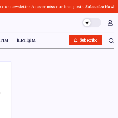
o our newsletter & never miss our best posts.
Subscribe Now!
TIM
İLETİŞİM
Subscribe
ı
SON YAZILAR
Parası olan da alamayabilir: Bu model
sadece 50 adet üretecek