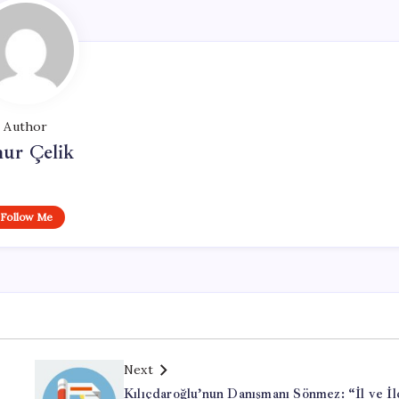
Author
ur Çelik
Follow Me
Next
Kılıçdaroğlu’nun Danışmanı Sönmez: “İl ve İl