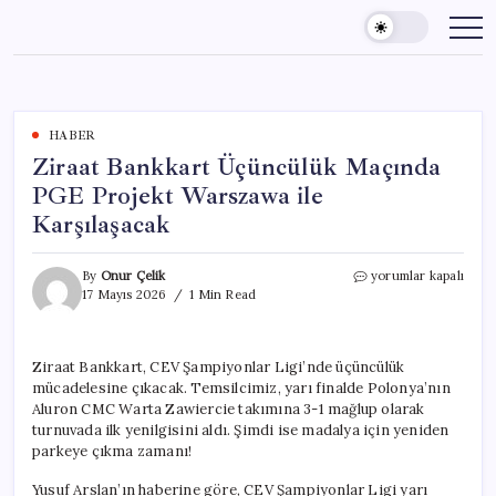
Skip
to
content
HABER
Ziraat Bankkart Üçüncülük Maçında
PGE Projekt Warszawa ile
Karşılaşacak
Ziraat
By
Onur Çelik
yorumlar kapalı
Bankkart
17 Mayıs 2026
1 Min Read
Üçüncülük
Maçında
PGE
Ziraat Bankkart, CEV Şampiyonlar Ligi’nde üçüncülük
Projekt
mücadelesine çıkacak. Temsilcimiz, yarı finalde Polonya’nın
Warszawa
ile
Aluron CMC Warta Zawiercie takımına 3-1 mağlup olarak
Karşılaşacak
turnuvada ilk yenilgisini aldı. Şimdi ise madalya için yeniden
için
parkeye çıkma zamanı!
Yusuf Arslan’ın haberine göre, CEV Şampiyonlar Ligi yarı