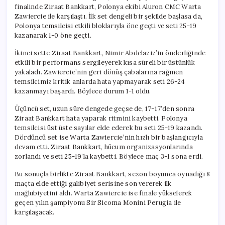
finalinde Ziraat Bankkart, Polonya ekibi Aluron CMC Warta
Zawiercie ile karşılaştı. İlk set dengeli bir şekilde başlasa da,
Polonya temsilcisi etkili bloklarıyla öne geçti ve seti 25-19
kazanarak 1-0 öne geçti.
İkinci sette Ziraat Bankkart, Nimir Abdelaziz’in önderliğinde
etkili bir performans sergileyerek kısa süreli bir üstünlük
yakaladı. Zawiercie’nin geri dönüş çabalarına rağmen
temsilcimiz kritik anlarda hata yapmayarak seti 26-24
kazanmayı başardı. Böylece durum 1-1 oldu.
Üçüncü set, uzun süre dengede geçse de, 17-17’den sonra
Ziraat Bankkart hata yaparak ritmini kaybetti. Polonya
temsilcisi üst üste sayılar elde ederek bu seti 25-19 kazandı.
Dördüncü set ise Warta Zawiercie’nin hızlı bir başlangıcıyla
devam etti. Ziraat Bankkart, hücum organizasyonlarında
zorlandı ve seti 25-19’la kaybetti. Böylece maç 3-1 sona erdi.
Bu sonuçla birlikte Ziraat Bankkart, sezon boyunca oynadığı 8
maçta elde ettiği galibiyet serisine son vererek ilk
mağlubiyetini aldı. Warta Zawiercie ise finale yükselerek
geçen yılın şampiyonu Sir Sicoma Monini Perugia ile
karşılaşacak.