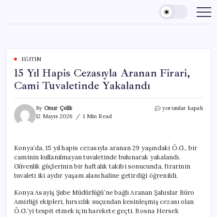
Skip
to
content
EĞITIM
15 Yıl Hapis Cezasıyla Aranan Firari,
Cami Tuvaletinde Yakalandı
15
By
Onur Çelik
yorumlar kapalı
Yıl
12 Mayıs 2026
1 Min Read
Hapis
Cezasıyla
Aranan
Konya’da, 15 yıl hapis cezasıyla aranan 29 yaşındaki Ö.G., bir
Firari,
caminin kullanılmayan tuvaletinde bulunarak yakalandı.
Cami
Tuvaletinde
Güvenlik güçlerinin bir haftalık takibi sonucunda, firarinin
Yakalandı
tuvaleti iki aydır yaşam alanı haline getirdiği öğrenildi.
için
Konya Asayiş Şube Müdürlüğü’ne bağlı Aranan Şahıslar Büro
Amirliği ekipleri, hırsızlık suçundan kesinleşmiş cezası olan
Ö.G.’yi tespit etmek için harekete geçti. Bosna Hersek