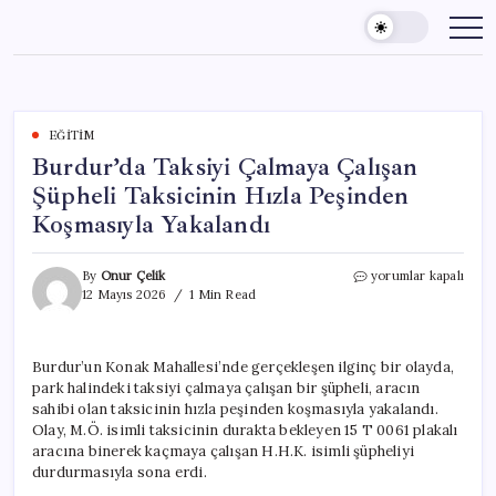
Skip
to
content
EĞITIM
Burdur’da Taksiyi Çalmaya Çalışan
Şüpheli Taksicinin Hızla Peşinden
Koşmasıyla Yakalandı
Burdur’da
By
Onur Çelik
yorumlar kapalı
Taksiyi
12 Mayıs 2026
1 Min Read
Çalmaya
Çalışan
Şüpheli
Burdur’un Konak Mahallesi’nde gerçekleşen ilginç bir olayda,
Taksicinin
park halindeki taksiyi çalmaya çalışan bir şüpheli, aracın
Hızla
Peşinden
sahibi olan taksicinin hızla peşinden koşmasıyla yakalandı.
Koşmasıyla
Olay, M.Ö. isimli taksicinin durakta bekleyen 15 T 0061 plakalı
Yakalandı
aracına binerek kaçmaya çalışan H.H.K. isimli şüpheliyi
için
durdurmasıyla sona erdi.