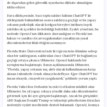
de dışarıdan gelen güvenlik uyarılarını dikkate almadığını
iddia ediyor.
Dava dilekçesinde, bazı toplu saldırı failinin ChatGPT ile
etkileşimde bulunduktan sonra saldırıya geçtiği ve bu yapay
zekanın psikolojik olarak kırılgan bireyleri intihara teşvik
edebilecek içerikler üretebildiği belirtildi. Eyalet yönetimi, bu
nedenle OpenAI’nın dikkatsiz davrandığını ve Florida’nın
haksız ve yanıltıcı ticari uygulamaları yasaklayan yasal
düzenlemelerini ihlal ettiğini savunuyor.
Florida State Üniversitesi’nde iki öğrencinin ölümüne sebep
olan bir saldırganın, saldırıdan önce ChatGPT ile bağlantıya
geçtiği ortaya çıkınca Uthmeier, OpenAI hakkında bir
soruşturma başlatmıştı. Basın açıklamasında Uthmeier,
“Florida, yapay zekanın suç aleti olarak kullanılmasına karşı
alınan önlemlerle örnek olmayı hedefliyor. Eğer ChatGPT bir
insan olsaydı, cinayetten yargılanırdı,” şeklinde yorum yaptı.
Florida Valisi Ron DeSantis’in eski özel kalem müdürü olan
Uthmeier, bu yıl yapay zekaya yönelik daha sıkı düzenlemeler
getirmek için iki ayrı girişim başlatmıştı. Ancak bu girişimler,
ABD Başkanı Donald Trump ve teknoloji şirketlerinin itirazları
nedeniyle eyalet meclisinde destek bulamadı. OpenAI, konuya