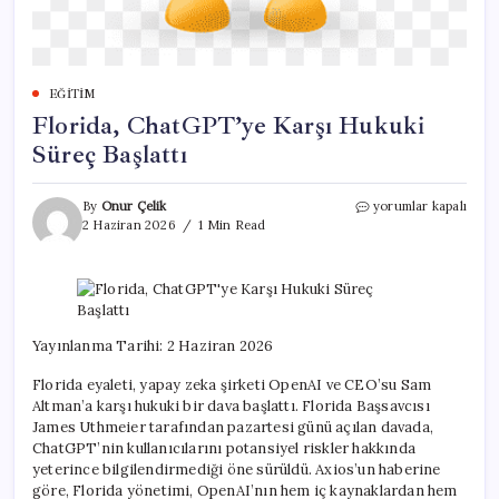
EĞITIM
Florida, ChatGPT’ye Karşı Hukuki
Süreç Başlattı
Florida,
By
Onur Çelik
yorumlar kapalı
ChatGPT’ye
2 Haziran 2026
1 Min Read
Karşı
Hukuki
Süreç
Başlattı
için
Yayınlanma Tarihi: 2 Haziran 2026
Florida eyaleti, yapay zeka şirketi OpenAI ve CEO’su Sam
Altman’a karşı hukuki bir dava başlattı. Florida Başsavcısı
James Uthmeier tarafından pazartesi günü açılan davada,
ChatGPT’nin kullanıcılarını potansiyel riskler hakkında
yeterince bilgilendirmediği öne sürüldü. Axios’un haberine
göre, Florida yönetimi, OpenAI’nın hem iç kaynaklardan hem