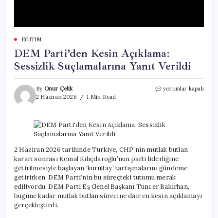
EĞITIM
DEM Parti’den Kesin Açıklama:
Sessizlik Suçlamalarına Yanıt Verildi
DEM
By
Onur Çelik
yorumlar kapalı
Parti’den
2 Haziran 2026
1 Min Read
Kesin
Açıklama:
Sessizlik
Suçlamalarına
Yanıt
Verildi
2 Haziran 2026 tarihinde Türkiye, CHP’nin mutlak butlan
için
kararı sonrası Kemal Kılıçdaroğlu’nun parti liderliğine
getirilmesiyle başlayan ‘kurultay’ tartışmalarını gündeme
getirirken, DEM Parti’nin bu süreçteki tutumu merak
ediliyordu. DEM Parti Eş Genel Başkanı Tuncer Bakırhan,
bugüne kadar mutlak butlan sürecine dair en kesin açıklamayı
gerçekleştirdi.