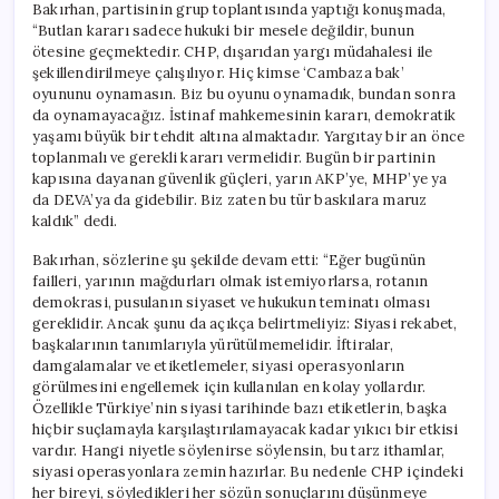
Bakırhan, partisinin grup toplantısında yaptığı konuşmada,
“Butlan kararı sadece hukuki bir mesele değildir, bunun
ötesine geçmektedir. CHP, dışarıdan yargı müdahalesi ile
şekillendirilmeye çalışılıyor. Hiç kimse ‘Cambaza bak’
oyununu oynamasın. Biz bu oyunu oynamadık, bundan sonra
da oynamayacağız. İstinaf mahkemesinin kararı, demokratik
yaşamı büyük bir tehdit altına almaktadır. Yargıtay bir an önce
toplanmalı ve gerekli kararı vermelidir. Bugün bir partinin
kapısına dayanan güvenlik güçleri, yarın AKP’ye, MHP’ye ya
da DEVA’ya da gidebilir. Biz zaten bu tür baskılara maruz
kaldık” dedi.
Bakırhan, sözlerine şu şekilde devam etti: “Eğer bugünün
failleri, yarının mağdurları olmak istemiyorlarsa, rotanın
demokrasi, pusulanın siyaset ve hukukun teminatı olması
gereklidir. Ancak şunu da açıkça belirtmeliyiz: Siyasi rekabet,
başkalarının tanımlarıyla yürütülmemelidir. İftiralar,
damgalamalar ve etiketlemeler, siyasi operasyonların
görülmesini engellemek için kullanılan en kolay yollardır.
Özellikle Türkiye’nin siyasi tarihinde bazı etiketlerin, başka
hiçbir suçlamayla karşılaştırılamayacak kadar yıkıcı bir etkisi
vardır. Hangi niyetle söylenirse söylensin, bu tarz ithamlar,
siyasi operasyonlara zemin hazırlar. Bu nedenle CHP içindeki
her bireyi, söyledikleri her sözün sonuçlarını düşünmeye