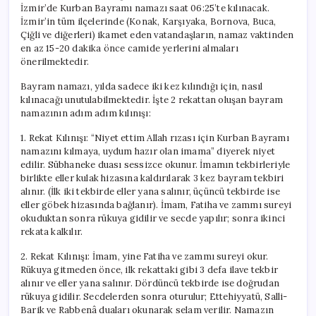
İzmir’de Kurban Bayramı namazı saat 06:25’te kılınacak.
İzmir’in tüm ilçelerinde (Konak, Karşıyaka, Bornova, Buca,
Çiğli ve diğerleri) ikamet eden vatandaşların, namaz vaktinden
en az 15-20 dakika önce camide yerlerini almaları
önerilmektedir.
Bayram namazı, yılda sadece iki kez kılındığı için, nasıl
kılınacağı unutulabilmektedir. İşte 2 rekattan oluşan bayram
namazının adım adım kılınışı:
1. Rekat Kılınışı: “Niyet ettim Allah rızası için Kurban Bayramı
namazını kılmaya, uydum hazır olan imama” diyerek niyet
edilir. Sübhaneke duası sessizce okunur. İmamın tekbirleriyle
birlikte eller kulak hizasına kaldırılarak 3 kez bayram tekbiri
alınır. (İlk iki tekbirde eller yana salınır, üçüncü tekbirde ise
eller göbek hizasında bağlanır). İmam, Fatiha ve zammı sureyi
okuduktan sonra rükuya gidilir ve secde yapılır; sonra ikinci
rekata kalkılır.
2. Rekat Kılınışı: İmam, yine Fatiha ve zammı sureyi okur.
Rükuya gitmeden önce, ilk rekattaki gibi 3 defa ilave tekbir
alınır ve eller yana salınır. Dördüncü tekbirde ise doğrudan
rükuya gidilir. Secdelerden sonra oturulur; Ettehiyyatü, Salli-
Barik ve Rabbenâ duaları okunarak selam verilir. Namazın