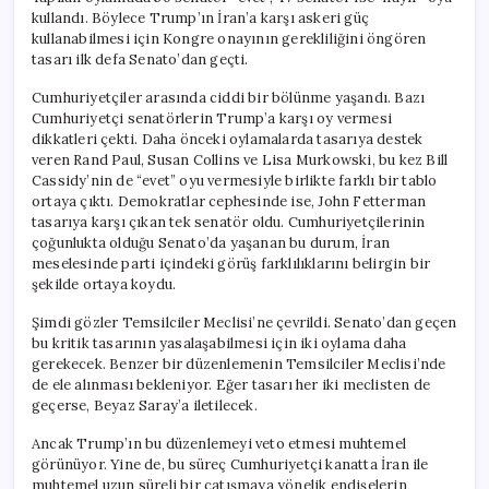
kullandı. Böylece Trump’ın İran’a karşı askeri güç
kullanabilmesi için Kongre onayının gerekliliğini öngören
tasarı ilk defa Senato’dan geçti.
Cumhuriyetçiler arasında ciddi bir bölünme yaşandı. Bazı
Cumhuriyetçi senatörlerin Trump’a karşı oy vermesi
dikkatleri çekti. Daha önceki oylamalarda tasarıya destek
veren Rand Paul, Susan Collins ve Lisa Murkowski, bu kez Bill
Cassidy’nin de “evet” oyu vermesiyle birlikte farklı bir tablo
ortaya çıktı. Demokratlar cephesinde ise, John Fetterman
tasarıya karşı çıkan tek senatör oldu. Cumhuriyetçilerinin
çoğunlukta olduğu Senato’da yaşanan bu durum, İran
meselesinde parti içindeki görüş farklılıklarını belirgin bir
şekilde ortaya koydu.
Şimdi gözler Temsilciler Meclisi’ne çevrildi. Senato’dan geçen
bu kritik tasarının yasalaşabilmesi için iki oylama daha
gerekecek. Benzer bir düzenlemenin Temsilciler Meclisi’nde
de ele alınması bekleniyor. Eğer tasarı her iki meclisten de
geçerse, Beyaz Saray’a iletilecek.
Ancak Trump’ın bu düzenlemeyi veto etmesi muhtemel
görünüyor. Yine de, bu süreç Cumhuriyetçi kanatta İran ile
muhtemel uzun süreli bir çatışmaya yönelik endişelerin