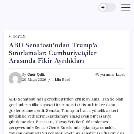
Skip
to
content
EĞITIM
ABD Senatosu’ndan Trump’a
Sınırlamalar: Cumhuriyetçiler
Arasında Fikir Ayrılıkları
ABD
By
Onur Çelik
yorumlar kapalı
Senatosu’ndan
20 Mayıs 2026
1 Min Read
Trump’a
Sınırlamalar:
Cumhuriyetçiler
ABD Senatosu’nda gerçekleştirilen kritik oylama, İran ile olan
Arasında
gerilimlerin ülke siyaseti üzerindeki etkisini bir kez daha
Fikir
Ayrılıkları
gözler önüne serdi. Senato, Trump’ın İran’a yönelik askeri
için
müdahale yetkilerini kısıtlamayı amaçlayan bir tasarıyı
gündeme aldı. Bu tasarı, “Savaş Yetkileri” düzenlemesi
çerçevesinde Senato Genel Kurulu’nda oylamaya sunuldu.
Yapılan oylamada 50 senatör “evet”, 47 senatör ise “hayır” oyu