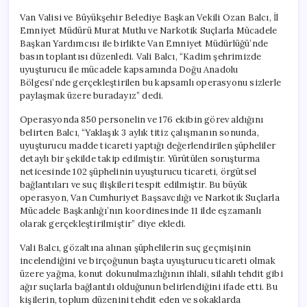
Van Valisi ve Büyükşehir Belediye Başkan Vekili Ozan Balcı, İl
Emniyet Müdürü Murat Mutlu ve Narkotik Suçlarla Mücadele
Başkan Yardımcısı ile birlikte Van Emniyet Müdürlüğü’nde
basın toplantısı düzenledi. Vali Balcı, “Kadim şehrimizde
uyuşturucu ile mücadele kapsamında Doğu Anadolu
Bölgesi’nde gerçekleştirilen bu kapsamlı operasyonu sizlerle
paylaşmak üzere buradayız” dedi.
Operasyonda 850 personelin ve 176 ekibin görev aldığını
belirten Balcı, “Yaklaşık 3 aylık titiz çalışmanın sonunda,
uyuşturucu madde ticareti yaptığı değerlendirilen şüpheliler
detaylı bir şekilde takip edilmiştir. Yürütülen soruşturma
neticesinde 102 şüphelinin uyuşturucu ticareti, örgütsel
bağlantıları ve suç ilişkileri tespit edilmiştir. Bu büyük
operasyon, Van Cumhuriyet Başsavcılığı ve Narkotik Suçlarla
Mücadele Başkanlığı’nın koordinesinde 11 ilde eşzamanlı
olarak gerçekleştirilmiştir” diye ekledi.
Vali Balcı, gözaltına alınan şüphelilerin suç geçmişinin
incelendiğini ve birçoğunun başta uyuşturucu ticareti olmak
üzere yağma, konut dokunulmazlığının ihlali, silahlı tehdit gibi
ağır suçlarla bağlantılı olduğunun belirlendiğini ifade etti. Bu
kişilerin, toplum düzenini tehdit eden ve sokaklarda