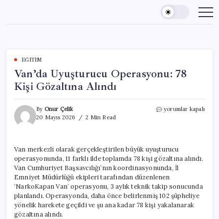
Skip
to
content
EĞITIM
Van’da Uyuşturucu Operasyonu: 78
Kişi Gözaltına Alındı
Van’da
By
Onur Çelik
yorumlar kapalı
Uyuşturucu
20 Mayıs 2026
2 Min Read
Operasyonu:
78
Kişi
Van merkezli olarak gerçekleştirilen büyük uyuşturucu
Gözaltına
operasyonunda, 11 farklı ilde toplamda 78 kişi gözaltına alındı.
Alındı
için
Van Cumhuriyet Başsavcılığı’nın koordinasyonunda, İl
Emniyet Müdürlüğü ekipleri tarafından düzenlenen
‘NarkoKapan Van’ operasyonu, 3 aylık teknik takip sonucunda
planlandı. Operasyonda, daha önce belirlenmiş 102 şüpheliye
yönelik harekete geçildi ve şu ana kadar 78 kişi yakalanarak
gözaltına alındı.