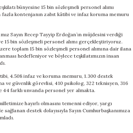
Yeni
eşkilatı bünyesine 15 bin sözleşmeli personel alımı
Personel
 fazla kontenjanın zabıt kâtibi ve infaz koruma memuru
Alımı
Gerçekleştirec
Kontenjanlar
mız Sayın Recep Tayyip Erdoğan’ın müjdesini verdiği
Açıklandı
e 15 bin sözleşmeli personel alımı gerçekleştiriyoruz.
için
zere toplam 15 bin sözleşmeli personel alımına dair ilana
lanması hedefleniyor ve böylece teşkilatımızın insan
dı.
âtibi, 4.508 infaz ve koruma memuru, 1.300 destek
ma ve güvenlik görevlisi, 410 psikolog, 322 teknisyen, 316
e 44 farklı unvanda personel yer almakta.
milletimize hayırlı olmasını temenni ediyor, yargı
nde sağlanan destek dolayısıyla Sayın Cumhurbaşkanımıza
mladı.