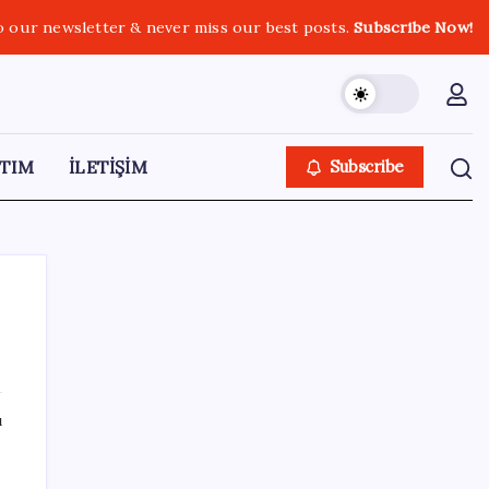
o our newsletter & never miss our best posts.
Subscribe Now!
TIM
İLETİŞİM
Subscribe
SON YAZILAR
ı
Parası olan da alamayabilir: Bu model
sadece 50 adet üretecek