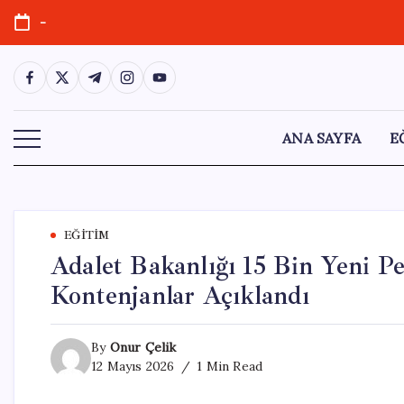
Skip
-
to
content
https://www.facebook.com/
https://twitter.com/
https://t.me/
https://www.instagram.com/
https://youtube.com/
ANA SAYFA
E
EĞITIM
Adalet Bakanlığı 15 Bin Yeni Pe
Kontenjanlar Açıklandı
By
Onur Çelik
12 Mayıs 2026
1 Min Read