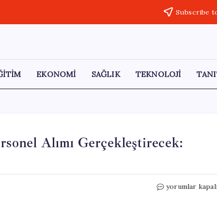
Subscribe t
ĞİTİM
EKONOMİ
SAĞLIK
TEKNOLOJİ
TANI
rsonel Alımı Gerçekleştirecek:
Adalet
yorumlar kapal
Bakanlığı
15
Bin