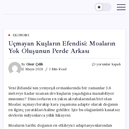
Skip
to
content
EKONOMI
Uçmayan Kuşların Efendisi: Moaların
Yok Oluşunun Perde Arkası
Uçmayan
By
Onur Çelik
yorumlar kapalı
Kuşların
12 Mayıs 2026
1 Min Read
Efendisi:
Moaların
Yok
Yeni Zelanda’nın yemyeşil ormanlarında bir zamanlar 3,6
Oluşunun
metreye kadar uzanan dev kuşların yaşadığına inanabiliyor
Perde
Arkası
musunuz? Dinozorların en yakın akrabalarından biri olan
için
Moalar, uçmayı bırakıp kara yaşamına adapte olarak doğanın
en ilginç yaratıkları haline geldiler. İşte bu olağanüstü kanatsız
devlerin milyonlarca yıllık hikayesi.
Moaların tarihi, doğanın en etkileyici adaptasyonlarından