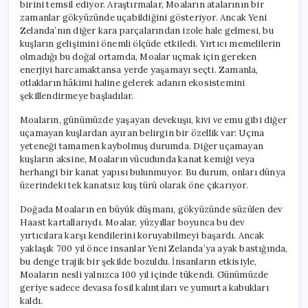
birini temsil ediyor. Araştırmalar, Moaların atalarının bir
zamanlar gökyüzünde uçabildiğini gösteriyor. Ancak Yeni
Zelanda’nın diğer kara parçalarından izole hale gelmesi, bu
kuşların gelişimini önemli ölçüde etkiledi. Yırtıcı memelilerin
olmadığı bu doğal ortamda, Moalar uçmak için gereken
enerjiyi harcamaktansa yerde yaşamayı seçti. Zamanla,
otlakların hâkimi haline gelerek adanın ekosistemini
şekillendirmeye başladılar.
Moaların, günümüzde yaşayan devekuşu, kivi ve emu gibi diğer
uçamayan kuşlardan ayıran belirgin bir özellik var: Uçma
yeteneği tamamen kaybolmuş durumda. Diğer uçamayan
kuşların aksine, Moaların vücudunda kanat kemiği veya
herhangi bir kanat yapısı bulunmuyor. Bu durum, onları dünya
üzerindeki tek kanatsız kuş türü olarak öne çıkarıyor.
Doğada Moaların en büyük düşmanı, gökyüzünde süzülen dev
Haast kartallarıydı. Moalar, yüzyıllar boyunca bu dev
yırtıcılara karşı kendilerini koruyabilmeyi başardı. Ancak
yaklaşık 700 yıl önce insanlar Yeni Zelanda’ya ayak bastığında,
bu denge trajik bir şekilde bozuldu. İnsanların etkisiyle,
Moaların nesli yalnızca 100 yıl içinde tükendi. Günümüzde
geriye sadece devasa fosil kalıntıları ve yumurta kabukları
kaldı.