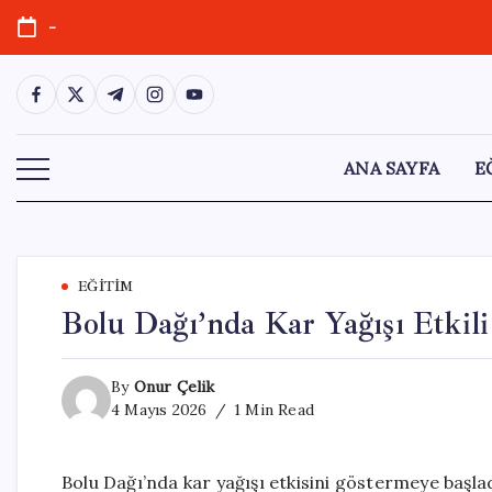
Skip
-
to
content
https://www.facebook.com/
https://twitter.com/
https://t.me/
https://www.instagram.com/
https://youtube.com/
ANA SAYFA
E
EĞITIM
Bolu Dağı’nda Kar Yağışı Etkil
By
Onur Çelik
4 Mayıs 2026
1 Min Read
Bolu Dağı’nda kar yağışı etkisini göstermeye başl