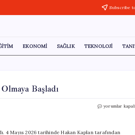
Subscribe t
ĞİTİM
EKONOMİ
SAĞLIK
TEKNOLOJİ
TANI
i Olmaya Başladı
Bolu
yorumlar kapal
Dağı’nda
Kar
Yağışı
Etkili
adı. 4 Mayıs 2026 tarihinde Hakan Kaplan tarafından