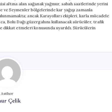
Olmaya
kisi altına alan sağanak yağmur, sabah saatlerinde yerini
Başladı
ere ve Seymenler bölgelerinde kar yağışı zamanla
için
ulunmamakta; ancak Karayolları ekipleri, karla mücadele
rıca, Bolu Dağı güzergahını kullanacak sürücüler, trafik
ine dikkat etmeleri konusunda uyarıldı. Sürücülerin
Author
ur Çelik