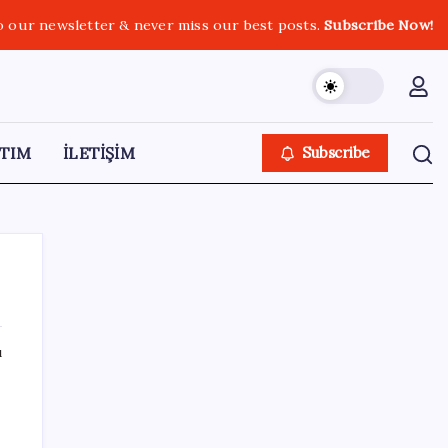
o our newsletter & never miss our best posts.
Subscribe Now!
TIM
İLETİŞİM
Subscribe
ı
SON YAZILAR
Parası olan da alamayabilir: Bu model
sadece 50 adet üretecek