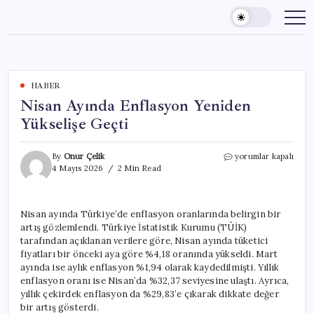
Skip
to
content
HABER
Nisan Ayında Enflasyon Yeniden
Yükselişe Geçti
Nisan
By
Onur Çelik
yorumlar kapalı
Ayında
4 Mayıs 2026
2 Min Read
Enflasyon
Yeniden
Yükselişe
Nisan ayında Türkiye’de enflasyon oranlarında belirgin bir
Geçti
artış gözlemlendi. Türkiye İstatistik Kurumu (TÜİK)
için
tarafından açıklanan verilere göre, Nisan ayında tüketici
fiyatları bir önceki aya göre %4,18 oranında yükseldi. Mart
ayında ise aylık enflasyon %1,94 olarak kaydedilmişti. Yıllık
enflasyon oranı ise Nisan’da %32,37 seviyesine ulaştı. Ayrıca,
yıllık çekirdek enflasyon da %29,83’e çıkarak dikkate değer
bir artış gösterdi.