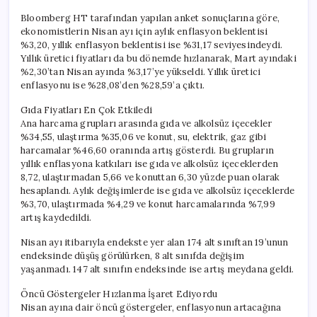
Bloomberg HT tarafından yapılan anket sonuçlarına göre,
ekonomistlerin Nisan ayı için aylık enflasyon beklentisi
%3,20, yıllık enflasyon beklentisi ise %31,17 seviyesindeydi.
Yıllık üretici fiyatları da bu dönemde hızlanarak, Mart ayındaki
%2,30’tan Nisan ayında %3,17’ye yükseldi. Yıllık üretici
enflasyonu ise %28,08’den %28,59’a çıktı.
Gıda Fiyatları En Çok Etkiledi
Ana harcama grupları arasında gıda ve alkolsüz içecekler
%34,55, ulaştırma %35,06 ve konut, su, elektrik, gaz gibi
harcamalar %46,60 oranında artış gösterdi. Bu grupların
yıllık enflasyona katkıları ise gıda ve alkolsüz içeceklerden
8,72, ulaştırmadan 5,66 ve konuttan 6,30 yüzde puan olarak
hesaplandı. Aylık değişimlerde ise gıda ve alkolsüz içeceklerde
%3,70, ulaştırmada %4,29 ve konut harcamalarında %7,99
artış kaydedildi.
Nisan ayı itibarıyla endekste yer alan 174 alt sınıftan 19’unun
endeksinde düşüş görülürken, 8 alt sınıfda değişim
yaşanmadı. 147 alt sınıfın endeksinde ise artış meydana geldi.
Öncü Göstergeler Hızlanma İşaret Ediyordu
Nisan ayına dair öncü göstergeler, enflasyonun artacağına