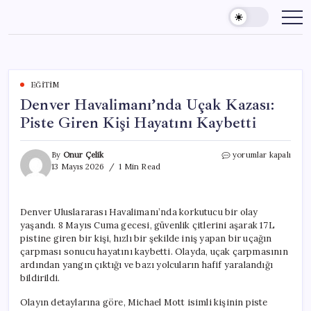
Skip
to
content
EĞITIM
Denver Havalimanı’nda Uçak Kazası:
Piste Giren Kişi Hayatını Kaybetti
Denver
By
Onur Çelik
yorumlar kapalı
Havalimanı’nda
13 Mayıs 2026
1 Min Read
Uçak
Kazası:
Piste
Denver Uluslararası Havalimanı’nda korkutucu bir olay
Giren
yaşandı. 8 Mayıs Cuma gecesi, güvenlik çitlerini aşarak 17L
Kişi
Hayatını
pistine giren bir kişi, hızlı bir şekilde iniş yapan bir uçağın
Kaybetti
çarpması sonucu hayatını kaybetti. Olayda, uçak çarpmasının
için
ardından yangın çıktığı ve bazı yolcuların hafif yaralandığı
bildirildi.
Olayın detaylarına göre, Michael Mott isimli kişinin piste