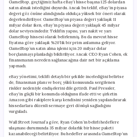
GameStop, geçtiğimiz hafta eBay’i hisse başına 125 dolardan
satın almak istediğini duyurdu. Ancak bu teklif, eBay’in piyasa
değeri göz önüne alındığında oldukça yüksek bir öneri olarak
değerlendiriliyor. GameStop’un piyasa değeri yaklaşık 11
milyar dolar iken, eBay’in piyasa değeri yaklaşık 45 milyar
dolar seviyesindedir. Teklifin yapısı, yarı nakit ve yarı
GameStop hissesi olarak belirlenmiş. Bu da mevcut hisse
fiyatına göre yaklaşık %20’lik bir prim anlamına geliyor.
GameStop’un satın alma işlemi için 20 milyar dolar
borçlanmayı planladığı bildiriliyor. Ancak CEO Ryan Cohen, ek
finansmanın nereden sağlanacağına dair net bir açıklama
yapmadı.
eBay yönetimi, teklifi detaylı bir şekilde incelediğini belirtse
de, finansman planı ve borç yükü konusunda sergilenen
riskler nedeniyle endişelerini dile getirdi. Paul Pressler,
eBay’in güçlü bir konumda olduğunu ifade etti ve şirketin
Amazon gibi rakiplere karşı kendisini yeniden yapılandırarak
hissedarlara düzenli sermaye geri dönüşü sağladığını
vurguladı.
Wall Street Journal’a göre, Ryan Cohen’in belirli hedeflere
ulaşması durumunda 35 milyar dolarlık bir hisse paketi
kazanabileceği belirtiliyor. Bu hedefler arasında GameStop’un