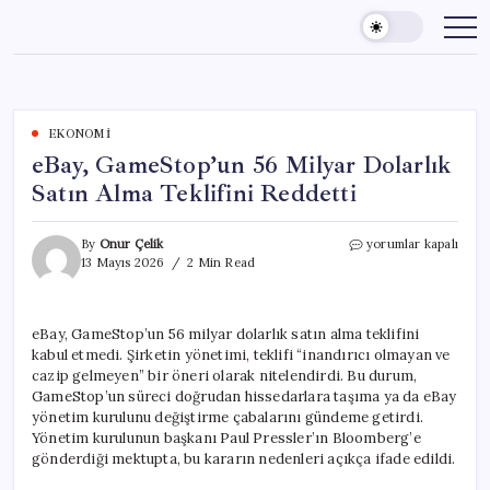
Skip
to
content
EKONOMI
eBay, GameStop’un 56 Milyar Dolarlık
Satın Alma Teklifini Reddetti
eBay,
By
Onur Çelik
yorumlar kapalı
GameStop’un
13 Mayıs 2026
2 Min Read
56
Milyar
Dolarlık
eBay, GameStop’un 56 milyar dolarlık satın alma teklifini
Satın
kabul etmedi. Şirketin yönetimi, teklifi “inandırıcı olmayan ve
Alma
Teklifini
cazip gelmeyen” bir öneri olarak nitelendirdi. Bu durum,
Reddetti
GameStop’un süreci doğrudan hissedarlara taşıma ya da eBay
için
yönetim kurulunu değiştirme çabalarını gündeme getirdi.
Yönetim kurulunun başkanı Paul Pressler’ın Bloomberg’e
gönderdiği mektupta, bu kararın nedenleri açıkça ifade edildi.