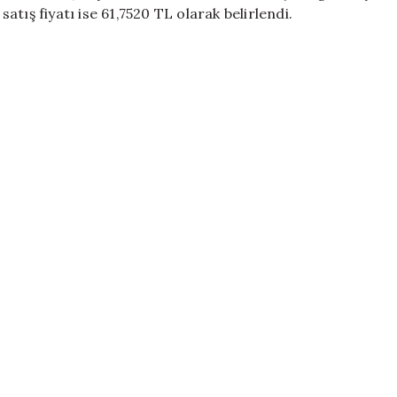
Güncel
satış fiyatı ise 61,7520 TL olarak belirlendi.
Döviz
Kurları
için