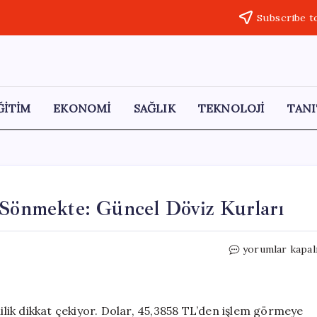
Subscribe t
ĞİTİM
EKONOMİ
SAĞLIK
TEKNOLOJİ
TANI
 Sönmekte: Güncel Döviz Kurları
Dolar
yorumlar kapal
Yükseldi,
Barış
Umutları
Sönmekte:
lilik dikkat çekiyor. Dolar, 45,3858 TL’den işlem görmeye