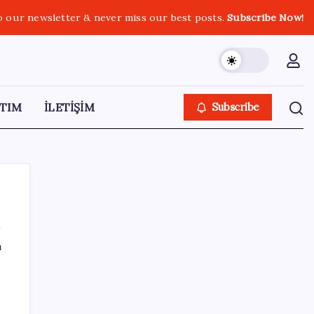
o our newsletter & never miss our best posts.
Subscribe Now!
TIM
İLETİŞİM
Subscribe
ı
SON YAZILAR
Parası olan da alamayabilir: Bu model
sadece 50 adet üretecek