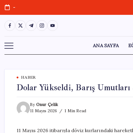
Skip
-
to
content
https://www.facebook.com/
https://twitter.com/
https://t.me/
https://www.instagram.com/
https://youtube.com/
ANA SAYFA
E
HABER
Dolar Yükseldi, Barış Umutları
By
Onur Çelik
11 Mayıs 2026
1 Min Read
11 Mayıs 2026 itibarıyla döviz kurlarındaki hareket