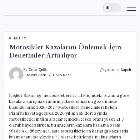
Skip
to
content
EĞITIM
Motosiklet Kazalarını Önlemek İçin
Denetimler Artırılıyor
Motosiklet
By
Onur Çelik
yorumlar kapalı
Kazalarını
11 Mayıs 2026
1 Min Read
Önlemek
İçin
Denetimler
İçişleri Bakanlığı, motosikletlerin trafik içindeki oranına göre
Artırılıyor
kazalara karışma oranının yüksek olmasını göz önünde
için
bulundurarak 2026-2027 Motosiklet Denetimleri Eylem
Planı’nı hayata geçirdi. 2026 yılının ilk dört ayında
motosikletlerin tüm araçlar içindeki tescil oranı yüzde 21,3
olarak kaydedilirken, bu araçların kazalara karışma oranı
yüzde 47,1 düzeyine ulaştı. Motosikletlerin karıştığı kazalarda
kusur oranı ise yüzde 67,7 olarak belirlendi. Bu kusurların