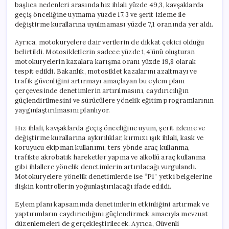
başlıca nedenleri arasında hız ihlali yüzde 49,3, kavşaklarda
geçiş önceliğine uymama yüzde 17,3 ve şerit izleme ile
değiştirme kurallarına uyulmaması yüzde 7,1 oranında yer aldı.
Ayrıca, motokuryelere dair verilerin de dikkat çekici olduğu
belirtildi. Motosikletlerin sadece yüzde 1,4’ünü oluşturan
motokuryelerin kazalara karışma oranı yüzde 19,8 olarak
tespit edildi. Bakanlık, motosiklet kazalarını azaltmayı ve
trafik güvenliğini artırmayı amaçlayan bu eylem planı
çerçevesinde denetimlerin artırılmasını, caydırıcılığın
güçlendirilmesini ve sürücülere yönelik eğitim programlarının
yaygınlaştırılmasını planlıyor.
Hız ihlali, kavşaklarda geçiş önceliğine uyum, şerit izleme ve
değiştirme kurallarına aykırılıklar, kırmızı ışık ihlali, kask ve
koruyucu ekipman kullanımı, ters yönde araç kullanma,
trafikte akrobatik hareketler yapma ve alkollü araç kullanma
gibi ihlallere yönelik denetimlerin artırılacağı vurgulandı.
Motokuryelere yönelik denetimlerde ise “P1” yetki belgelerine
ilişkin kontrollerin yoğunlaştırılacağı ifade edildi.
Eylem planı kapsamında denetimlerin etkinliğini artırmak ve
yaptırımların caydırıcılığını güçlendirmek amacıyla mevzuat
düzenlemeleri de gerçekleştirilecek. Ayrıca, Güvenli