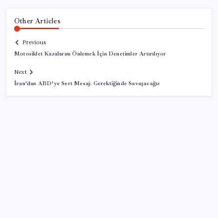
Other Articles
Previous
Motosiklet Kazalarını Önlemek İçin Denetimler Artırılıyor
Next
İran’dan ABD’ye Sert Mesaj: Gerektiğinde Savaşacağız
SON YAZILAR
Parası olan da alamayabilir: Bu model sadece 50 adet