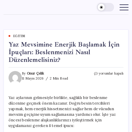
Skip
to
content
EĞITIM
Yaz Mevsimine Enerjik Başlamak İçin
İpuçları: Beslenmenizi Nasıl
Düzenlemelisiniz?
Yaz
By
Onur Çelik
yorumlar kapalı
Mevsimine
11 Mayıs 2026
2 Min Read
Enerjik
Başlamak
İçin
Yaz aylarının gelmesiyle birlikte, sağlıklı bir beslenme
İpuçları:
düzenine geçmek önem kazanır. Doğru besin tercihleri
Beslenmenizi
Nasıl
yapmak, hem enerjik hissetmenizi sağlar hem de vücudun
Düzenlemelisiniz?
mevsim geçişine uyum sağlamasına yardımcı olur. İşte yaz
için
öncesi beslenme alışkanlıklarınızı iyileştirmek için
uygulamanız gereken 8 temel ipucu: