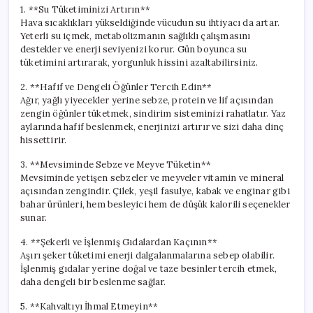
1. **Su Tüketiminizi Artırın**
Hava sıcaklıkları yükseldiğinde vücudun su ihtiyacı da artar.
Yeterli su içmek, metabolizmanın sağlıklı çalışmasını
destekler ve enerji seviyenizi korur. Gün boyunca su
tüketimini artırarak, yorgunluk hissini azaltabilirsiniz.
2. **Hafif ve Dengeli Öğünler Tercih Edin**
Ağır, yağlı yiyecekler yerine sebze, protein ve lif açısından
zengin öğünler tüketmek, sindirim sisteminizi rahatlatır. Yaz
aylarında hafif beslenmek, enerjinizi artırır ve sizi daha dinç
hissettirir.
3. **Mevsiminde Sebze ve Meyve Tüketin**
Mevsiminde yetişen sebzeler ve meyveler vitamin ve mineral
açısından zengindir. Çilek, yeşil fasulye, kabak ve enginar gibi
bahar ürünleri, hem besleyici hem de düşük kalorili seçenekler
sunar.
4. **Şekerli ve İşlenmiş Gıdalardan Kaçının**
Aşırı şeker tüketimi enerji dalgalanmalarına sebep olabilir.
İşlenmiş gıdalar yerine doğal ve taze besinler tercih etmek,
daha dengeli bir beslenme sağlar.
5. **Kahvaltıyı İhmal Etmeyin**